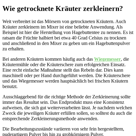
Wie getrocknete Kräuter zerkleinern?
Weit verbreitet ist das Mörsern von getrockneten Kräutern. Auch
Kräuter zerkleinern im Mixer ist eine beliebte Anwendung. Als
Beispiel ist hier die Herstellung von Hagebuttentee zu nennen. Es ist
ratsam die Früchte halbiert bei etwa 40 Grad Celsius zu trocknen
und anschließend in den Mixer zu geben um ein Hagebuttenpulver
zu erhalten.
Bei anderen Kräutern kommen häufig auch das
Wiegemesser
, die
Kräutermühle oder die Kräuterschere zum erfolgreichen Einsatz.
Eine recht einfache Maßnahme stellt das Rebeln dar. Dies kann
maschinell oder per Hand durchgeführt werden. Die Kräuterschere
und das Wiegemesser werden hauptsächlich bei frischen Kräutern
benutzt.
Ausschlaggebend für die richtige Methode der Zerkleinerung sollte
immer das Resultat sein. Das Endprodukt muss eine Konsistenz
aufweisen, die sich gut weiterverarbeiten lässt. Je nachdem welchen
Zweck die jeweiligen Kräuter erfüllen sollen, so solltest du auch die
entsprechende Zerkleinerungsmethode anwenden.
Die Bearbeitungszustände variieren von sehr fein hergestelltem,
puderartigem Pulver bis hin zu grobkörnigem Pulver.