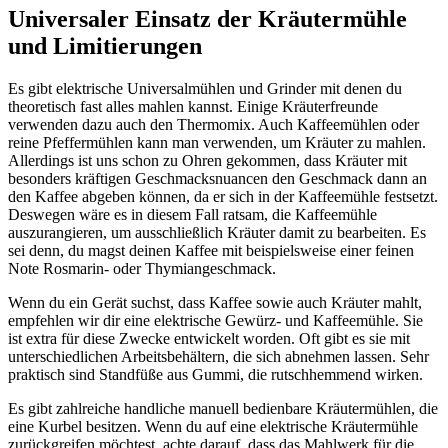
Universaler Einsatz der Kräutermühle
und Limitierungen
Es gibt elektrische Universalmühlen und Grinder mit denen du
theoretisch fast alles mahlen kannst. Einige Kräuterfreunde
verwenden dazu auch den Thermomix. Auch Kaffeemühlen oder
reine Pfeffermühlen kann man verwenden, um Kräuter zu mahlen.
Allerdings ist uns schon zu Ohren gekommen, dass Kräuter mit
besonders kräftigen Geschmacksnuancen den Geschmack dann an
den Kaffee abgeben können, da er sich in der Kaffeemühle festsetzt.
Deswegen wäre es in diesem Fall ratsam, die Kaffeemühle
auszurangieren, um ausschließlich Kräuter damit zu bearbeiten. Es
sei denn, du magst deinen Kaffee mit beispielsweise einer feinen
Note Rosmarin- oder Thymiangeschmack.
Wenn du ein Gerät suchst, dass Kaffee sowie auch Kräuter mahlt,
empfehlen wir dir eine elektrische Gewürz- und Kaffeemühle. Sie
ist extra für diese Zwecke entwickelt worden. Oft gibt es sie mit
unterschiedlichen Arbeitsbehältern, die sich abnehmen lassen. Sehr
praktisch sind Standfüße aus Gummi, die rutschhemmend wirken.
Es gibt zahlreiche handliche manuell bedienbare Kräutermühlen, die
eine Kurbel besitzen. Wenn du auf eine elektrische Kräutermühle
zurückgreifen möchtest, achte darauf, dass das Mahlwerk für die