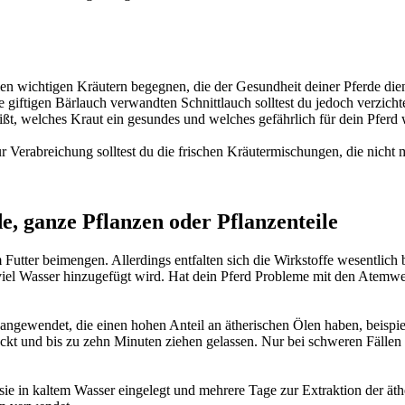
en wichtigen Kräutern begegnen, die der Gesundheit deiner Pferde die
 giftigen Bärlauch verwandten Schnittlauch solltest du jedoch verzicht
ißt, welches Kraut ein gesundes und welches gefährlich für dein Pferd
r. Zur Verabreichung solltest du die frischen Kräutermischungen, die nich
, ganze Pflanzen oder Pflanzenteile
 Futter beimengen. Allerdings entfalten sich die Wirkstoffe wesentlic
el Wasser hinzugefügt wird. Hat dein Pferd Probleme mit den Atemwege
n angewendet, die einen hohen Anteil an ätherischen Ölen haben, beis
 und bis zu zehn Minuten ziehen gelassen. Nur bei schweren Fällen s
sie in kaltem Wasser eingelegt und mehrere Tage zur Extraktion der ät