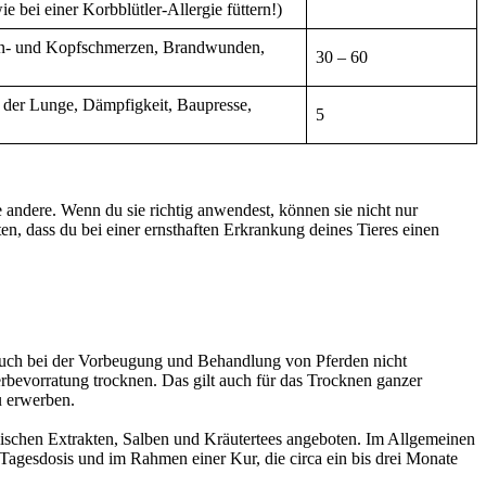
 bei einer Korbblütler-Allergie füttern!)
en- und Kopfschmerzen, Brandwunden,
30 – 60
 der Lunge, Dämpfigkeit, Baupresse,
5
andere. Wenn du sie richtig anwendest, können sie nicht nur
n, dass du bei einer ernsthaften Erkrankung deines Tieres einen
r auch bei der Vorbeugung und Behandlung von Pferden nicht
erbevorratung trocknen. Das gilt auch für das Trocknen ganzer
u erwerben.
lischen Extrakten, Salben und Kräutertees angeboten. Im Allgemeinen
n Tagesdosis und im Rahmen einer Kur, die circa ein bis drei Monate