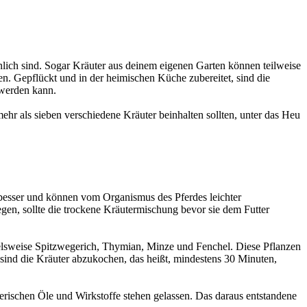
nlich sind. Sogar Kräuter aus deinem eigenen Garten können teilweise
en. Gepflückt und in der heimischen Küche zubereitet, sind die
 werden kann.
t mehr als sieben verschiedene Kräuter beinhalten sollten, unter das Heu
h besser und können vom Organismus des Pferdes leichter
n, sollte die trockene Kräutermischung bevor sie dem Futter
pielsweise Spitzwegerich, Thymian, Minze und Fenchel. Diese Pflanzen
ind die Kräuter abzukochen, das heißt, mindestens 30 Minuten,
herischen Öle und Wirkstoffe stehen gelassen. Das daraus entstandene