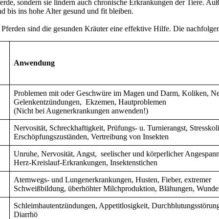
erde, sondern sie lindern auch chronische Erkrankungen der Tiere. A
d bis ins hohe Alter gesund und fit bleiben.
rden sind die gesunden Kräuter eine effektive Hilfe. Die nachfolgende
Anwendung
Problemen mit oder Geschwüre im Magen und Darm, Koliken, Nerv
Gelenkentzündungen, Ekzemen, Hautproblemen
(Nicht bei Augenerkrankungen anwenden!)
Nervosität, Schreckhaftigkeit, Prüfungs- u. Turnierangst, Stresskol
Erschöpfungszuständen, Vertreibung von Insekten
Unruhe, Nervosität, Angst, seelischer und körperlicher Angespa
Herz-Kreislauf-Erkrankungen, Insektenstichen
Atemwegs- und Lungenerkrankungen, Husten, Fieber, extremer
Schweißbildung, überhöhter Milchproduktion, Blähungen, Wunden
Schleimhautentzündungen, Appetitlosigkeit, Durchblutungsstöru
Diarrhö