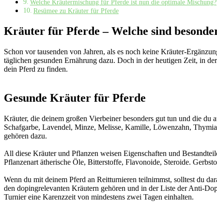
Welche Kräutermischung für Pferde ist nun die optimale Mischung?
Resümee zu Kräuter für Pferde
Kräuter für Pferde – Welche sind besonde
Schon vor tausenden von Jahren, als es noch keine Kräuter-Ergänzung
täglichen gesunden Ernährung dazu. Doch in der heutigen Zeit, in der
dein Pferd zu finden.
Gesunde Kräuter für Pferde
Kräuter, die deinem großen Vierbeiner besonders gut tun und die du a
Schafgarbe, Lavendel, Minze, Melisse, Kamille, Löwenzahn, Thymian
gehören dazu.
All diese Kräuter und Pflanzen weisen Eigenschaften und Bestandteil
Pflanzenart ätherische Öle, Bitterstoffe, Flavonoide, Steroide. Gerb
Wenn du mit deinem Pferd an Reitturnieren teilnimmst, solltest du d
den dopingrelevanten Kräutern gehören und in der Liste der Anti-D
Turnier eine Karenzzeit von mindestens zwei Tagen einhalten.