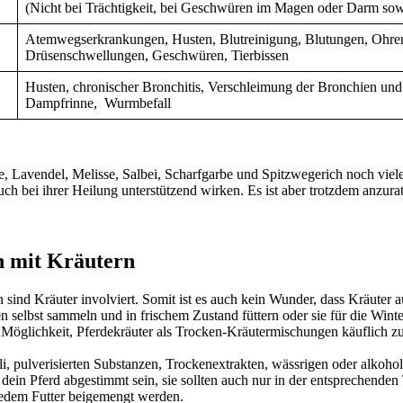
(Nicht bei Trächtigkeit, bei Geschwüren im Magen oder Darm sowie
Atemwegserkrankungen, Husten, Blutreinigung, Blutungen, Ohr
Drüsenschwellungen, Geschwüren, Tierbissen
Husten, chronischer Bronchitis, Verschleimung der Bronchien und
Dampfrinne, Wurmbefall
 Lavendel, Melisse, Salbei, Scharfgarbe und Spitzwegerich noch viele 
bei ihrer Heilung unterstützend wirken. Es ist aber trotzdem anzurate
n mit Kräutern
 sind Kräuter involviert. Somit ist es auch kein Wunder, dass Kräute
 selbst sammeln und in frischem Zustand füttern oder sie für die Wint
 Möglichkeit, Pferdekräuter als Trocken-Kräutermischungen käuflich z
, pulverisierten Substanzen, Trockenextrakten, wässrigen oder alkoho
f dein Pferd abgestimmt sein, sie sollten auch nur in der entsprechende
jedem Futter beigemengt werden.