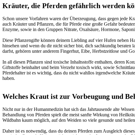
Kräuter, die Pferden gefährlich werden k
Schon unsere Vorfahren waren der Überzeugung, dass gegen jede Krank
auch Kräuter und Pflanzen, die für Pferde eine große Gefahr bedeuten
Enzyme, sowie in den Gruppen Nitrate, Oxalsäure, Hormone, Saponin
Diese Pflanzengifte können deinem Liebling auf vier Hufen neben H
hinsehen und wenn du dir nicht sicher bist, dich sachkundig beraten 
darfst, gehören unter anderem Fingerhut, Eibe, Herbstzeitlose und Go
In all diesen Pflanzen sind toxische Inhaltsstoffe enthalten, deren 
Giftstoffe beinhaltet und beim Verzehr toxisch wirkt, sowie Schnittlau
Pferdehalter ist es wichtig, dass du nicht wahllos irgendwelche Kräut
haben.
Welches Kraut ist zur Vorbeugung und Be
Nicht nur in der Humanmedizin hat sich das Jahrtausende alte Wissen
Behandlung von Pferden spielt die meist sanfte Wirkung von Heilkräut
Wildbahn kaum möglich, auf den Weiden so viele gesunde und heilend
Daher ist es notwendig, dass du deinen Pferden zum Ausgleich dieses D