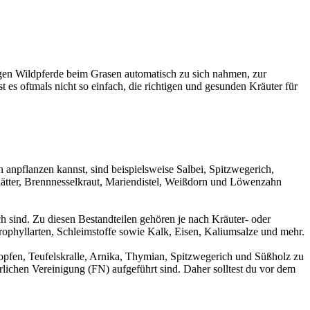
ligen Wildpferde beim Grasen automatisch zu sich nahmen, zur
 es oftmals nicht so einfach, die richtigen und gesunden Kräuter für
 anpflanzen kannst, sind beispielsweise Salbei, Spitzwegerich,
ätter, Brennnesselkraut, Mariendistel, Weißdorn und Löwenzahn
h sind. Zu diesen Bestandteilen gehören je nach Kräuter- oder
orophyllarten, Schleimstoffe sowie Kalk, Eisen, Kaliumsalze und mehr.
Hopfen, Teufelskralle, Arnika, Thymian, Spitzwegerich und Süßholz zu
chen Vereinigung (FN) aufgeführt sind. Daher solltest du vor dem