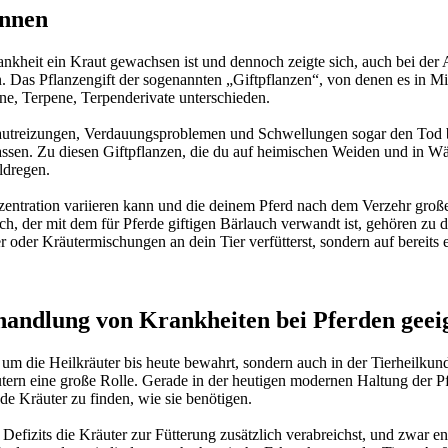
önnen
heit ein Kraut gewachsen ist und dennoch zeigte sich, auch bei der An
. Das Pflanzengift der sogenannten „Giftpflanzen“, von denen es in Mi
e, Terpene, Terpenderivate unterschieden.
autreizungen, Verdauungsproblemen und Schwellungen sogar den Tod b
lassen. Zu diesen Giftpflanzen, die du auf heimischen Weiden und in Wäl
ldregen.
Konzentration variieren kann und die deinem Pferd nach dem Verzehr gr
ch, der mit dem für Pferde giftigen Bärlauch verwandt ist, gehören zu d
er oder Kräutermischungen an dein Tier verfütterst, sondern auf bereits
handlung von Krankheiten bei Pferden geei
 um die Heilkräuter bis heute bewahrt, sondern auch in der Tierheilku
ern eine große Rolle. Gerade in der heutigen modernen Haltung der Pfe
e Kräuter zu finden, wie sie benötigen.
efizits die Kräuter zur Fütterung zusätzlich verabreichst, und zwar en