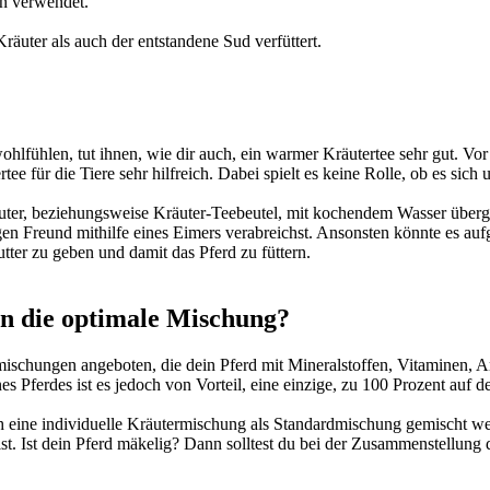
n verwendet.
uter als auch der entstandene Sud verfüttert.
ohlfühlen, tut ihnen, wie dir auch, ein warmer Kräutertee sehr gut. V
e für die Tiere sehr hilfreich. Dabei spielt es keine Rolle, ob es sic
äuter, beziehungsweise Kräuter-Teebeutel, mit kochendem Wasser übergi
igen Freund mithilfe eines Eimers verabreichst. Ansonsten könnte es a
ter zu geben und damit das Pferd zu füttern.
un die optimale Mischung?
schungen angeboten, die dein Pferd mit Mineralstoffen, Vitaminen, A
Pferdes ist es jedoch von Vorteil, eine einzige, zu 100 Prozent auf d
auch eine individuelle Kräutermischung als Standardmischung gemischt 
 ist. Ist dein Pferd mäkelig? Dann solltest du bei der Zusammenstellun