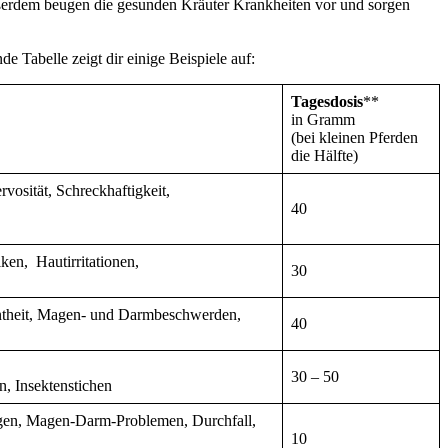
ußerdem beugen die gesunden Kräuter Krankheiten vor und sorgen
 Tabelle zeigt dir einige Beispiele auf:
Tagesdosis
**
in Gramm
(bei kleinen Pferden
die Hälfte)
osität, Schreckhaftigkeit,
40
iken, Hautirritationen,
30
nntheit, Magen- und Darmbeschwerden,
40
30 – 50
, Insektenstichen
ngen, Magen-Darm-Problemen, Durchfall,
10