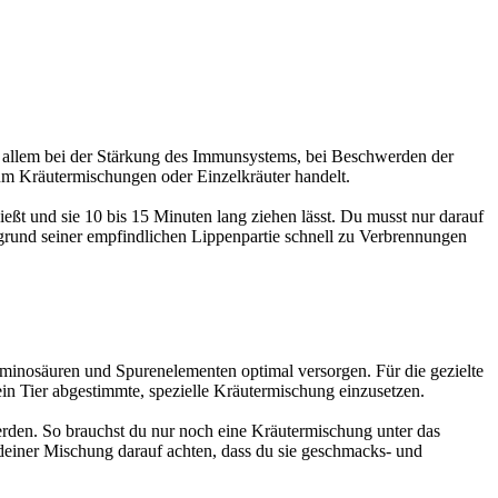
or allem bei der Stärkung des Immunsystems, bei Beschwerden der
h um Kräutermischungen oder Einzelkräuter handelt.
eßt und sie 10 bis 15 Minuten lang ziehen lässt. Du musst nur darauf
ufgrund seiner empfindlichen Lippenpartie schnell zu Verbrennungen
minosäuren und Spurenelementen optimal versorgen. Für die gezielte
ein Tier abgestimmte, spezielle Kräutermischung einzusetzen.
werden. So brauchst du nur noch eine Kräutermischung unter das
g deiner Mischung darauf achten, dass du sie geschmacks- und