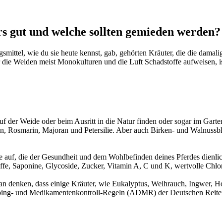
rs gut und welche sollten gemieden werden?
smittel, wie du sie heute kennst, gab, gehörten Kräuter, die die dama
 die Weiden meist Monokulturen und die Luft Schadstoffe aufweisen, ist
uf der Weide oder beim Ausritt in die Natur finden oder sogar im Garten
, Rosmarin, Majoran und Petersilie. Aber auch Birken- und Walnussbl
e auf, die der Gesundheit und dem Wohlbefinden deines Pferdes dienlic
stoffe, Saponine, Glycoside, Zucker, Vitamin A, C und K, wertvolle Chl
aran denken, dass einige Kräuter, wie Eukalyptus, Weihrauch, Ingwer, 
oping- und Medikamentenkontroll-Regeln (ADMR) der Deutschen Reiterli