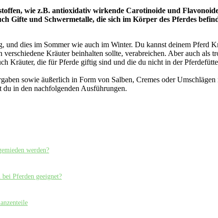
toffen, wie z.B. antioxidativ wirkende Carotinoide und Flavonoi
auch Gifte und Schwermetalle, die sich im Körper des Pferdes befin
, und dies im Sommer wie auch im Winter. Du kannst deinem Pferd Kräut
n verschiedene Kräuter beinhalten sollte, verabreichen. Aber auch als t
 Kräuter, die für Pferde giftig sind und die du nicht in der Pferdefütte
ergaben sowie äußerlich in Form von Salben, Cremes oder Umschlägen m
rst du in den nachfolgenden Ausführungen.
 gemieden werden?
 bei Pferden geeignet?
anzenteile