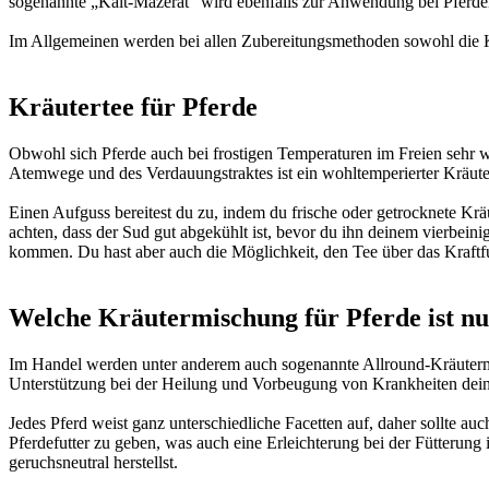
sogenannte „Kalt-Mazerat“ wird ebenfalls zur Anwendung bei Pferde
Im Allgemeinen werden bei allen Zubereitungsmethoden sowohl die Krä
Kräutertee für Pferde
Obwohl sich Pferde auch bei frostigen Temperaturen im Freien sehr w
Atemwege und des Verdauungstraktes ist ein wohltemperierter Kräuterte
Einen Aufguss bereitest du zu, indem du frische oder getrocknete Kr
achten, dass der Sud gut abgekühlt ist, bevor du ihn deinem vierbein
kommen. Du hast aber auch die Möglichkeit, den Tee über das Kraftfut
Welche Kräutermischung für Pferde ist n
Im Handel werden unter anderem auch sogenannte Allround-Kräutermi
Unterstützung bei der Heilung und Vorbeugung von Krankheiten deines 
Jedes Pferd weist ganz unterschiedliche Facetten auf, daher sollte 
Pferdefutter zu geben, was auch eine Erleichterung bei der Fütterung
geruchsneutral herstellst.