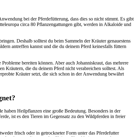
wendung bei der Pferdefütterung, dass dies so nicht stimmt. Es gibt
tteleuropa circa 80 Pflanzengattungen gibt, werden in Alkaloide und
ringen. Deshalb solltest du beim Sammeln der Kräuter genauestens
dern antreffen kannst und die du deinem Pferd keinesfalls füttern
oße Probleme bereiten können. Aber auch Johanniskraut, das mehrere
en Kräutern, die du deinem Pferd nicht verabreichen solltest. Als
 erprobte Kräuter setzt, die sich schon in der Anwendung bewährt
gnet?
nde haben Heilpflanzen eine große Bedeutung. Besonders in der
rde, ist es den Tieren im Gegensatz zu den Wildpferden in freier
tweder frisch oder in getrockneter Form unter das Pferdefutter