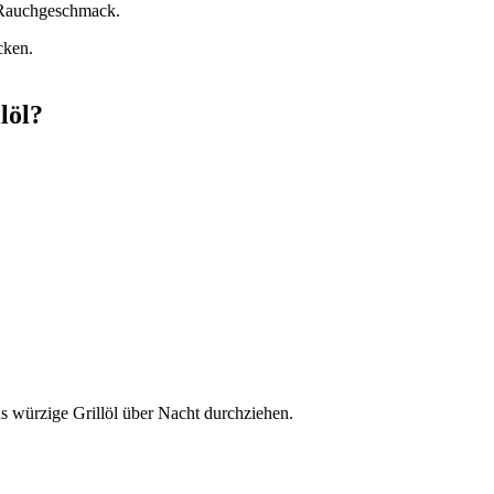
n Rauchgeschmack.
cken.
löl?
as würzige Grillöl über Nacht durchziehen.