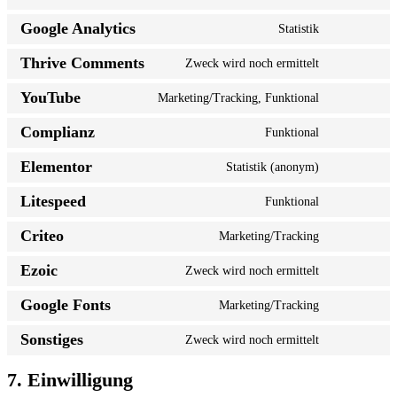
Consent
thrive-
to
architect
Google Analytics
Statistik
service
Consent
wordpress
to
Thrive Comments
Zweck wird noch ermittelt
service
Consent
google-
to
analytics
YouTube
Marketing/Tracking, Funktional
service
Consent
thrive-
to
comments
Complianz
Funktional
service
Consent
youtube
to
Elementor
Statistik (anonym)
service
Consent
complianz
to
Litespeed
Funktional
service
Consent
elementor
to
Criteo
Marketing/Tracking
service
Consent
litespeed
to
Ezoic
Zweck wird noch ermittelt
service
Consent
criteo
to
Google Fonts
Marketing/Tracking
service
Consent
ezoic
to
Sonstiges
Zweck wird noch ermittelt
service
Consent
google-
to
fonts
service
7. Einwilligung
sonstiges