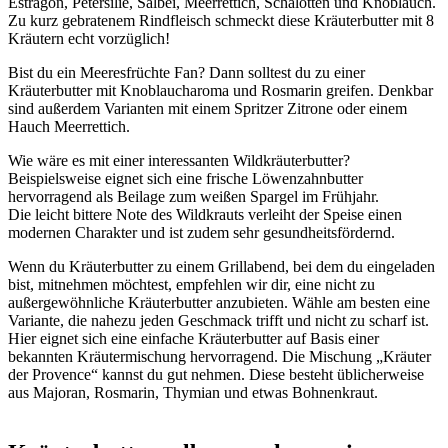
Estragon, Petersilie, Salbei, Meerrettich, Schalotten und Knoblauch.
Zu kurz gebratenem Rindfleisch schmeckt diese Kräuterbutter mit 8
Kräutern echt vorzüglich!
Bist du ein Meeresfrüchte Fan? Dann solltest du zu einer
Kräuterbutter mit Knoblaucharoma und Rosmarin greifen. Denkbar
sind außerdem Varianten mit einem Spritzer Zitrone oder einem
Hauch Meerrettich.
Wie wäre es mit einer interessanten Wildkräuterbutter?
Beispielsweise eignet sich eine frische Löwenzahnbutter
hervorragend als Beilage zum weißen Spargel im Frühjahr.
Die leicht bittere Note des Wildkrauts verleiht der Speise einen
modernen Charakter und ist zudem sehr gesundheitsfördernd.
Wenn du Kräuterbutter zu einem Grillabend, bei dem du eingeladen
bist, mitnehmen möchtest, empfehlen wir dir, eine nicht zu
außergewöhnliche Kräuterbutter anzubieten. Wähle am besten eine
Variante, die nahezu jeden Geschmack trifft und nicht zu scharf ist.
Hier eignet sich eine einfache Kräuterbutter auf Basis einer
bekannten Kräutermischung hervorragend. Die Mischung „Kräuter
der Provence“ kannst du gut nehmen. Diese besteht üblicherweise
aus Majoran, Rosmarin, Thymian und etwas Bohnenkraut.