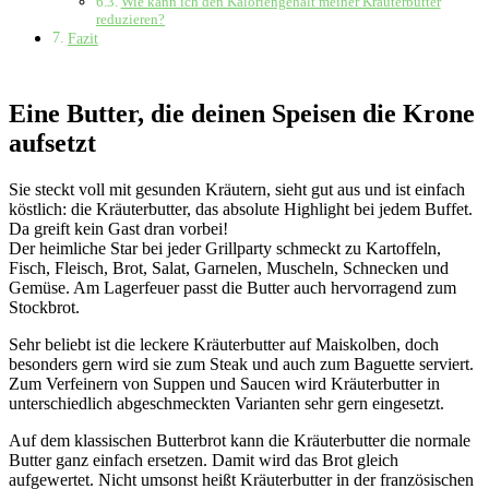
Wie kann ich den Kaloriengehalt meiner Kräuterbutter
reduzieren?
Fazit
Eine Butter, die deinen Speisen die Krone
aufsetzt
Sie steckt voll mit gesunden Kräutern, sieht gut aus und ist einfach
köstlich: die Kräuterbutter, das absolute Highlight bei jedem Buffet.
Da greift kein Gast dran vorbei!
Der heimliche Star bei jeder Grillparty schmeckt zu Kartoffeln,
Fisch, Fleisch, Brot, Salat, Garnelen, Muscheln, Schnecken und
Gemüse. Am Lagerfeuer passt die Butter auch hervorragend zum
Stockbrot.
Sehr beliebt ist die leckere Kräuterbutter auf Maiskolben, doch
besonders gern wird sie zum Steak und auch zum Baguette serviert.
Zum Verfeinern von Suppen und Saucen wird Kräuterbutter in
unterschiedlich abgeschmeckten Varianten sehr gern eingesetzt.
Auf dem klassischen Butterbrot kann die Kräuterbutter die normale
Butter ganz einfach ersetzen. Damit wird das Brot gleich
aufgewertet. Nicht umsonst heißt Kräuterbutter in der französischen