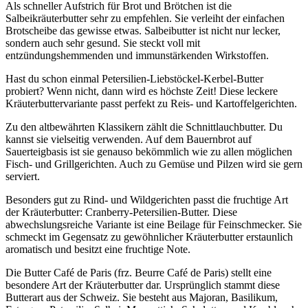
Als schneller Aufstrich für Brot und Brötchen ist die
Salbeikräuterbutter sehr zu empfehlen. Sie verleiht der einfachen
Brotscheibe das gewisse etwas. Salbeibutter ist nicht nur lecker,
sondern auch sehr gesund. Sie steckt voll mit
entzündungshemmenden und immunstärkenden Wirkstoffen.
Hast du schon einmal Petersilien-Liebstöckel-Kerbel-Butter
probiert? Wenn nicht, dann wird es höchste Zeit! Diese leckere
Kräuterbuttervariante passt perfekt zu Reis- und Kartoffelgerichten.
Zu den altbewährten Klassikern zählt die Schnittlauchbutter. Du
kannst sie vielseitig verwenden. Auf dem Bauernbrot auf
Sauerteigbasis ist sie genauso bekömmlich wie zu allen möglichen
Fisch- und Grillgerichten. Auch zu Gemüse und Pilzen wird sie gern
serviert.
Besonders gut zu Rind- und Wildgerichten passt die fruchtige Art
der Kräuterbutter: Cranberry-Petersilien-Butter. Diese
abwechslungsreiche Variante ist eine Beilage für Feinschmecker. Sie
schmeckt im Gegensatz zu gewöhnlicher Kräuterbutter erstaunlich
aromatisch und besitzt eine fruchtige Note.
Die Butter Café de Paris (frz. Beurre Café de Paris) stellt eine
besondere Art der Kräuterbutter dar. Ursprünglich stammt diese
Butterart aus der Schweiz. Sie besteht aus Majoran, Basilikum,