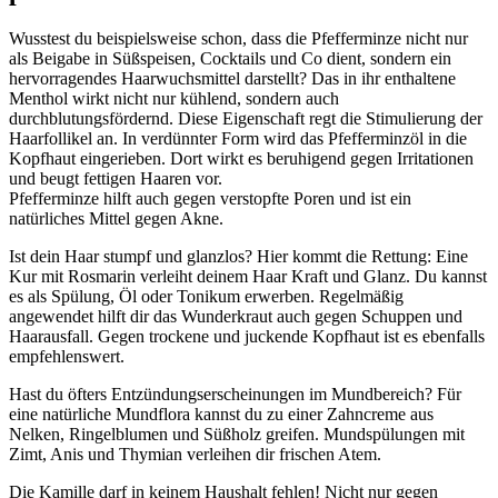
Wusstest du beispielsweise schon, dass die Pfefferminze nicht nur
als Beigabe in Süßspeisen, Cocktails und Co dient, sondern ein
hervorragendes Haarwuchsmittel darstellt? Das in ihr enthaltene
Menthol wirkt nicht nur kühlend, sondern auch
durchblutungsfördernd. Diese Eigenschaft regt die Stimulierung der
Haarfollikel an. In verdünnter Form wird das Pfefferminzöl in die
Kopfhaut eingerieben. Dort wirkt es beruhigend gegen Irritationen
und beugt fettigen Haaren vor.
Pfefferminze hilft auch gegen verstopfte Poren und ist ein
natürliches Mittel gegen Akne.
Ist dein Haar stumpf und glanzlos? Hier kommt die Rettung: Eine
Kur mit Rosmarin verleiht deinem Haar Kraft und Glanz. Du kannst
es als Spülung, Öl oder Tonikum erwerben. Regelmäßig
angewendet hilft dir das Wunderkraut auch gegen Schuppen und
Haarausfall. Gegen trockene und juckende Kopfhaut ist es ebenfalls
empfehlenswert.
Hast du öfters Entzündungserscheinungen im Mundbereich? Für
eine natürliche Mundflora kannst du zu einer Zahncreme aus
Nelken, Ringelblumen und Süßholz greifen. Mundspülungen mit
Zimt, Anis und Thymian verleihen dir frischen Atem.
Die Kamille darf in keinem Haushalt fehlen! Nicht nur gegen