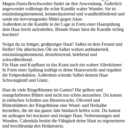
Magen-Darm-Beschwerden findet sie ihre Anwendung. Äußerlich
angewendet vollbringt die echte Kamille wahre Wunder. Sie ist
entzündungshemmend, keimreduzierend und wundheilfördernd und
somit ein hervorragendes Mittel gegen Akne.
Außerdem ist die Kamille in der Lage in Form einer Haarspülung
dein Haar leicht aufzuhellen. Blonde Haare lässt die Kamille richtig
leuchten!
Neigst du zu fettiger, großporiger Haut? Salbei ist dein Freund und
Helfer! Die ätherischen Öle im Salbei wirken antibakteriell,
entzündungshemmend, desinfizierend, belebend und
schweißtreibend.
Für Haar und Kopfhaut ist das Kraut auch ein wahrer Alleskönner:
In Form einer Spülung kräftigt es deine Haarwurzeln und reguliert
die Fettproduktion. Außerdem schenkt Salbei deinem Haar
Schwungkraft und Glanz.
Hast du viele Ringelblumen im Garten? Die gelben und
orangefarbenen Blüten sind nicht nur schön anzusehen. Du kannst
in einfachen Schritten aus Bienenwachs, Olivenöl und
Blütenblättern der Ringelblume eine Wund- und Heilsalbe
herstellen, die dir das ganze Jahr hindurch helfen wird. Du kannst
sie auftragen bei trockener und rissiger Haut, Verbrennungen und
Wunden. Calendula besitzt die Fähigkeit deine Haut zu regenerieren
und beschleunigt den Heilprozess.