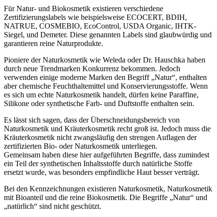
Für Natur- und Biokosmetik existieren verschiedene
Zertifizierungslabels wie beispielsweise ECOCERT, BDIH,
NATRUE, COSMEBIO, EcoControl, USDA Organic, IHTK-
Siegel, und Demeter. Diese genannten Labels sind glaubwürdig und
garantieren reine Naturprodukte.
Pioniere der Naturkosmetik wie Weleda oder Dr. Hauschka haben
durch neue Trendmarken Konkurrenz bekommen. Jedoch
verwenden einige moderne Marken den Begriff „Natur“, enthalten
aber chemische Feuchthaltemittel und Konservierungsstoffe. Wenn
es sich um echte Naturkosmetik handelt, dürfen keine Paraffine,
Silikone oder synthetische Farb- und Duftstoffe enthalten sein.
Es lässt sich sagen, dass der Überschneidungsbereich von
Naturkosmetik und Kräuterkosmetik recht groß ist. Jedoch muss die
Kräuterkosmetik nicht zwangsläufig den strengen Auflagen der
zertifizierten Bio- oder Naturkosmetik unterliegen.
Gemeinsam haben diese hier aufgeführten Begriffe, dass zumindest
ein Teil der synthetischen Inhaltsstoffe durch natürliche Stoffe
ersetzt wurde, was besonders empfindliche Haut besser verträgt.
Bei den Kennzeichnungen existieren Naturkosmetik, Naturkosmetik
mit Bioanteil und die reine Biokosmetik. Die Begriffe „Natur“ und
„natürlich“ sind nicht geschützt.