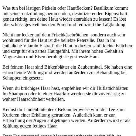
Was tun bei lästigen Pickeln oder Hautflecken? Basilikum kommt
mit seiner entzündungshemmenden, desinfizierenden Eigenschaft
genau richtig, um deine Haut wieder erstrahlen zu lassen! Es löst
überschüssiges Fett aus den Poren und reduziert die Talgbildung.
Nicht nur lecker auf dem Frischkäsebrötchen, sondern auch sehr
wohltuend für die Haut ist die beliebte Petersilie. Das in ihr
enthaltene Vitamin E strafft die Haut, reduziert sanft kleine Fältchen
und sorgt für ein zartes Hautgefühl. Mit ihrem hohen Gehalt an
Magnesium und Eisen beruhigt sie gestresste Haut.
Bei feinem Haar sind Birkenblätter ein Zaubermittel. Sie haben eine
erfrischende Wirkung und werden außerdem zur Behandlung bei
Schuppen eingesetzt.
Wenn du brüchiges Haar hast, empfehlen wir dir Huflattichblätter.
Im Shampoo oder in einer Haarkur werden sie dir zuverlässig zu
wahrer Haarschönheit verhelfen.
Kennst du Lindenblütentee? Bekannter weise wird der Tee zum
Kurieren einer Erkältung getrunken. Äußerlich kann er zur
Erfrischung der Augen aufgetragen werden. Außerdem wirkt er als
Spülung gegen fettiges Haar.